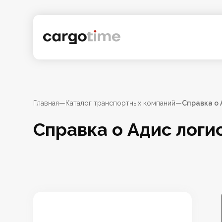
Главная
—
Каталог транспортных компаний
—
Справка о А
Справка о Адис логист