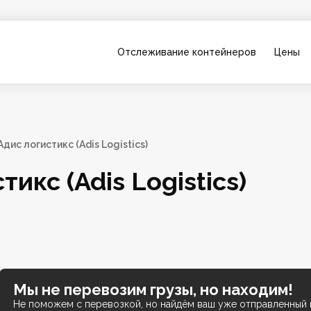
Отслеживание контейнеров
Цены
дис логистикс (Adis Logistics)
икс (Adis Logistics)
Мы не перевозим грузы, но находим!
Не поможем с перевозкой, но найдём ваш уже отправленный