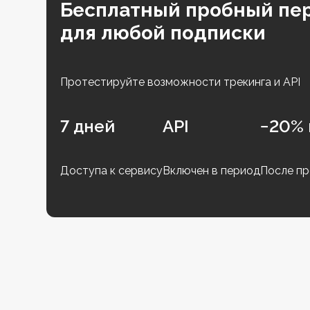
Бесплатный пробный пе
для любой подписки
Протестируйте возможности трекинга и API
7 дней
API
−20% 
Доступа к сервису
Включен в период
После пр