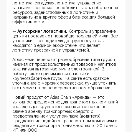
логистика, складская логистика, управление 
запасами. Позволяет освободить часть собственных 
ресурсов, задействованных в логистике, и 
направить их в другие сферы бизнеса для большей 
эффективности.
— 
Аутсорсинг логистики.
 Контроль и управление 
цепями поставок от первой до последней мили. Все 
участники — от водителя до грузополучателя — 
находятся в единой экосистеме, что делает 
логистику прозрачной и управляемой.
Атлас Чейн перевозит разнообразные типы грузов, 
начиная от продовольственных товаров и напитков 
заканчивая автозапчастями и электроникой. В 
работу также принимаются опасные и 
крупногабаритные грузы. На сайте есть краткое 
упоминание о морских перевозках, лучше уточнять 
этот момент при непосредственном обращении.
Новый продукт от Atlas Chain «Аренда» — это 
выгодное предложение для транспортных компаний 
и владельцев крупнотоннажных автопарков по 
сдаче в аренду транспортных средств с 
предоставлением услуг экипажа (водителя). 
Предложение подойдет транспортным компаниям и 
владельцам транспорта тоннажностью от 20 тонн с 
ИП или ООО.