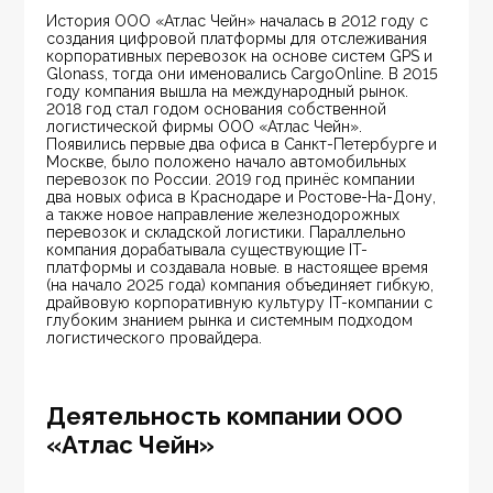
История ООО «Атлас Чейн» началась в 2012 году с 
создания цифровой платформы для отслеживания 
корпоративных перевозок на основе систем GPS и 
Glonass, тогда они именовались CargoOnline. В 2015 
году компания вышла на международный рынок. 
2018 год стал годом основания собственной 
логистической фирмы ООО «Атлас Чейн». 
Появились первые два офиса в Санкт-Петербурге и 
Москве, было положено начало автомобильных 
перевозок по России. 2019 год принёс компании 
два новых офиса в Краснодаре и Ростове-На-Дону, 
а также новое направление железнодорожных 
перевозок и складской логистики. Параллельно 
компания дорабатывала существующие IT-
платформы и создавала новые. в настоящее время 
(на начало 2025 года) компания объединяет гибкую, 
драйвовую корпоративную культуру IT-компании с 
глубоким знанием рынка и системным подходом 
логистического провайдера.
Деятельность компании ООО
«Атлас Чейн»