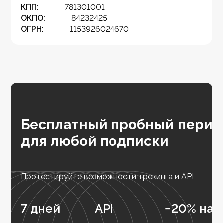
КПП:
781301001
ОКПО:
84232425
ОГРН:
1153926024670
Бесплатный пробный перио
для любой подписки
Протестируйте возможности трекинга и API
7 дней
API
−20% на 