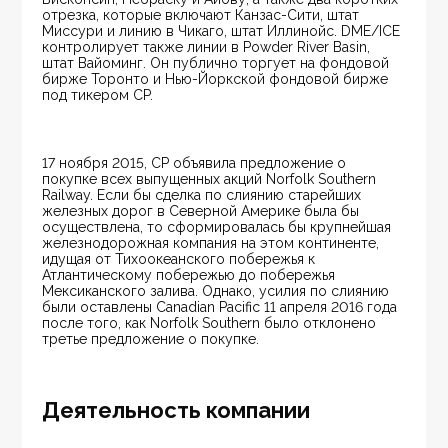
отрезка, которые включают Канзас-Сити, штат 
Миссури и линию в Чикаго, штат Иллинойс. DME/ICE 
контролирует также линии в Powder River Basin, 
штат Вайоминг. Он публично торгует на фондовой 
бирже Торонто и Нью-Йоркской фондовой бирже 
под тикером CP.
17 ноября 2015, CP объявила предложение о 
покупке всех выпущенных акций Norfolk Southern 
Railway. Если бы сделка по слиянию старейших 
железных дорог в Северной Америке была бы 
осуществлена, то сформировалась бы крупнейшая 
железнодорожная компания на этом континенте, 
идущая от Тихоокеанского побережья к 
Атлантическому побережью до побережья 
Мексиканского залива. Однако, усилия по слиянию 
были оставлены Canadian Pacific 11 апреля 2016 года 
после того, как Norfolk Southern было отклонено 
третье предложение о покупке.
Деятельность компании