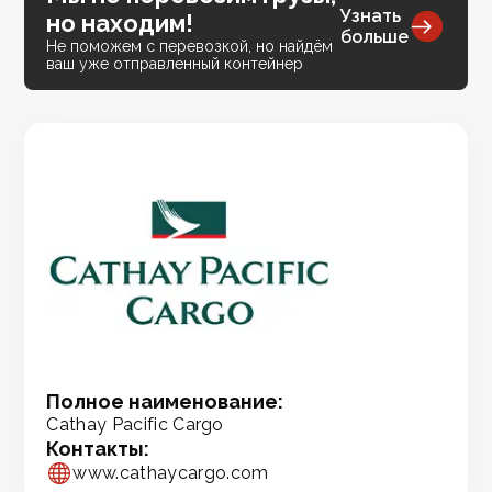
Узнать
но находим!
больше
Не поможем с перевозкой, но найдём
ваш уже отправленный контейнер
Полное наименование:
Cathay Pacific Cargo
Контакты:
www.cathaycargo.com