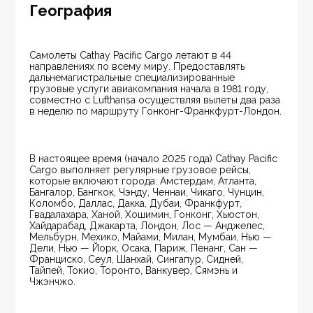
География
Самолеты Cathay Pacific Cargo летают в 44 
направлениях по всему миру. Предоставлять 
дальнемагистральные специализированные 
грузовые услуги авиакомпания начала в 1981 году, 
совместно с Lufthansa осуществляя вылеты два раза 
в неделю по маршруту Гонконг-Франкфурт-Лондон.
В настоящее время (начало 2025 года) Cathay Pacific 
Cargo выполняет регулярные грузовое рейсы, 
которые включают города: Амстердам, Атланта, 
Бангалор, Бангкок, Чэнду, Ченнаи, Чикаго, Чунцин, 
Коломбо, Даллас, Дакка, Дубаи, Франкфурт, 
Гвадалахара, Ханой, Хошимин, Гонконг, Хьюстон, 
Хайдарабад, Джакарта, Лондон, Лос — Анджелес, 
Мельбурн, Мехико, Майами, Милан, Мумбаи, Нью — 
Дели, Нью — Йорк, Осака, Париж, Пенанг, Сан — 
Франциско, Сеул, Шанхай, Сингапур, Сидней, 
Тайпей, Токио, Торонто, Ванкувер, Сямэнь и 
Чжэнчжо.