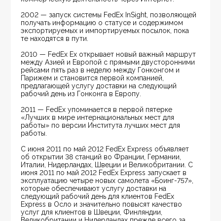
2002 — запуск системы FedEx InSight, позволяющей 
получать информацию о статусе и содержимом 
экспортируемых и импортируемых посылок, пока 
те находятся в пути.
2010 — FedEx Ex открывает новый важный маршрут 
между Азией и Европой с прямыми двусторонними 
рейсами пять раз в неделю между Гонконгом и 
Парижем и становится первой компанией, 
предлагающей услугу доставки на следующий 
рабочий день из Гонконга в Европу.
2011 — FedEx упоминается в первой пятерке 
«Лучших в мире интернациональных мест для 
работы» по версии Института лучших мест для 
работы.
С июня 2011 по май 2012 FedEx Express объявляет 
об открытии 38 станций во Франции, Германии, 
Италии, Нидерландах, Швеции и Великобритании. С 
июня 2011 по май 2012 FedEx Express запускает в 
эксплуатацию четыре новых самолета «Боинг-757», 
которые обеспечивают услугу доставки на 
следующий рабочий день для клиентов FedEx 
Express в Осло и значительно повысят качество 
услуг для клиентов в Швеции, Финляндии, 
Великобритании и Нидерландах прежде всего за 