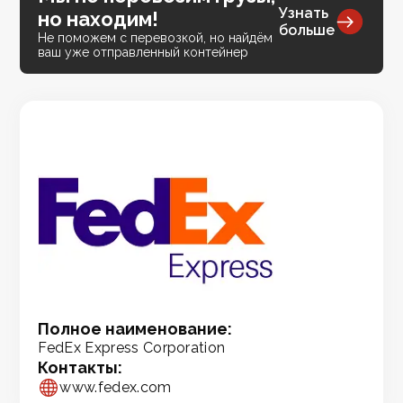
Узнать
но находим!
больше
Не поможем с перевозкой, но найдём
ваш уже отправленный контейнер
Полное наименование:
FedEx Express Corporation
Контакты:
www.fedex.com