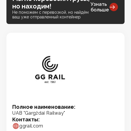
Узнать
но находим!
больше
Не поможем с перевозкой, но найдём
ваш уже отправленный контейнер
Полное наименование:
UAB "Gargždai Railway"
Контакты:
ggrail.com