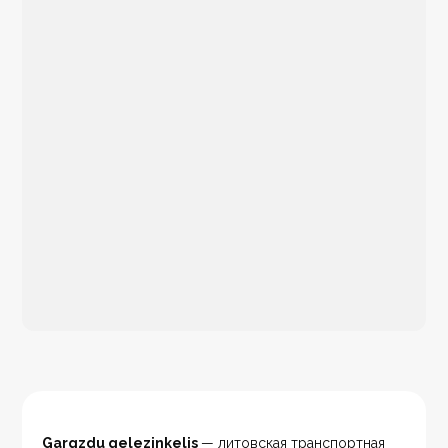
Gargzdu gelezinkelis 
— литовская транспортная 