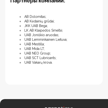
Партнёры компании:
AB Dolomitas;
AB Kėdainių grūdai;
JKK UAB Bega;
LK AB Klaipėdos Smeltė;
UAB Joniškio aruodas;
UAB Lemminkainen Lietuva;
UAB Mestilla;
UAB Mida LT;
UAB NEO Group;
UAB SCT Lubricants;
UAB Vakarų krova.