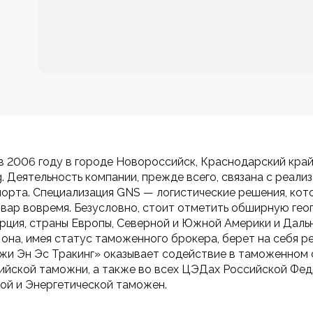
 2006 году в городе Новороссийск, Краснодарский край
g. Деятельность компании, прежде всего, связана с реал
орта. Специализация GNS — логистические решения, кото
овар вовремя. Безусловно, стоит отметить обширную гео
урция, страны Европы, Северной и Южной Америки и Дальн
она, имея статус таможенного брокера, берет на себя р
жи Эн Эс Тракинг» оказывает содействие в таможенном
ийской таможни, а также во всех ЦЭДах Российской Феде
ной и Энергетической таможен.