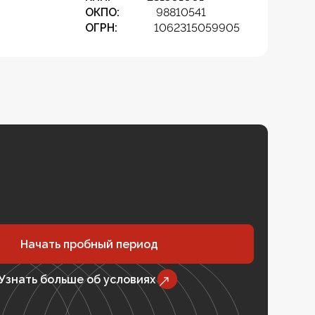
ОКПО:
98810541
ОГРН:
1062315059905
Начать пробный период
Узнать больше об условиях