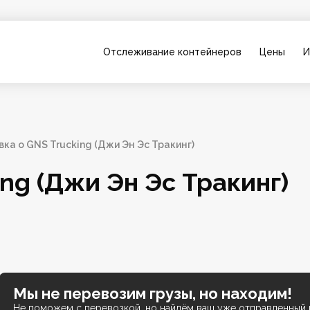
Отслеживание контейнеров
Цены
И
ка о GNS Trucking (Джи Эн Эс Тракинг)
ng (Джи Эн Эс Тракинг)
Мы не перевозим грузы, но находим!
Не поможем с перевозкой, но найдём ваш уже отправленный