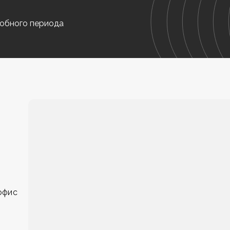
обного периода
 офис