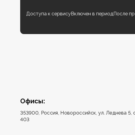
Доступа к сервису
Включен в период
После пр
Офисы:
353900, Россия, Новороссийск, ул. Леднева 5,
403