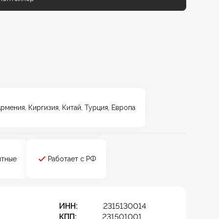
Армения, Киргизия, Китай, Турция, Европа
итные
Работает с РФ
ИНН:
2315130014
КПП:
231501001