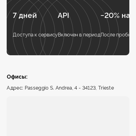
7 дней
API
−20% на 
Доступа к сервису
Включен в период
После пробног
Офисы:
Адрес: Passeggio S. Andrea, 4 - 34123, Trieste