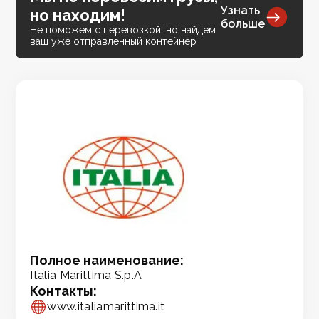
Узнать
но находим!
больше
Не поможем с перевозкой, но найдём
ваш уже отправленный контейнер
Полное наименование:
Italia Marittima S.p.A
Контакты:
www.italiamarittima.it