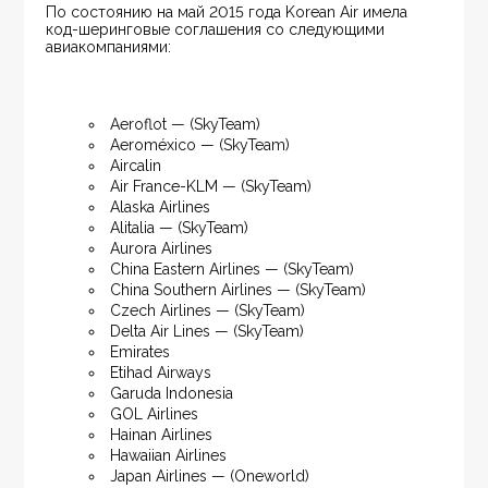
По состоянию на май 2015 года Korean Air имела 
код-шеринговые соглашения со следующими 
авиакомпаниями:
Aeroflot — (SkyTeam)
Aeroméxico — (SkyTeam)
Aircalin
Air France-KLM — (SkyTeam)
Alaska Airlines
Alitalia — (SkyTeam)
Aurora Airlines
China Eastern Airlines — (SkyTeam)
China Southern Airlines — (SkyTeam)
Czech Airlines — (SkyTeam)
Delta Air Lines — (SkyTeam)
Emirates
Etihad Airways
Garuda Indonesia
GOL Airlines
Hainan Airlines
Hawaiian Airlines
Japan Airlines — (Oneworld)