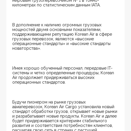
мировым грузоперевозчиком № 1 в тонно-
километрах по статистическим данным IATA.
В дополнение к наличию огромных грузовых 
мощностей двумя основными показателями, 
поддерживающими репутацию Korean Air в сфере 
грузовых перевозок, являются «высокие 
операционные стандарты» и «высокие стандарты 
новаторства».
Имея хорошо обученный персонал, передовые IT-
системы и четко определенные процедуры, Korean 
Air продолжает придерживаться высоких 
операционных стандартов.
Будучи пионером на рынке грузовых 
авиаперевозок, Korean Air Cargo установила новый 
стандарт обработки грузов, открывает новые рынки 
и разрабатывает новые продукты. Korean Air и далее 
будет придерживается критериям стабильного 
развития и соответствия потребностям клиентов, 
расширяя свою сеть в странах с растущей 