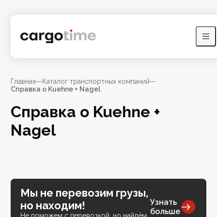
Главная
—
Каталог транспортных компаний
—
Справка о Kuehne + Nagel
Справка о Kuehne +
Nagel
Мы не перевозим грузы,
Узнать
но находим!
больше
Не поможем с перевозкой, но найдём