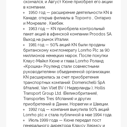
скончался, и Август Кюне приобрел его акции 
в компании.
1950 год — расширение деятельности KN в 
Канаде, открыв филиалы в Торонто , Онтарио 
и Монреале , Квебек.
1963 год — KN приобрела контрольный 
пакет акций в афинской компании Proodos SA. 
Выход на рынок Италии.
1981 год — 50% акций KN были проданы 
британскому конгломерату Lonrho Plc за 90 
миллионов немецких марок. После покупки 
Клаус-Майкл Кюне и глава Lonrho Роланд 
«Крошка» Роуленд стали совместными 
руководителями объединенной организации. 
KN расширилась за счет приобретения 
транспортных компаний: Domenichelli SpA 
(Италия), Van Vliet BV ( Нидерланды ), Hollis 
Transport Group Ltd. (Великобритания), 
Transportes Tres (Испания) и других 
приобретений в Дании, Норвегии и Швеции.
1992 год — компания выкупила 50% акций 
Lonrho plc и стала публичной в мае 1994 года.
Июль 1999 года — Кюне передал пост 
генерального директора Клаусу Хермсу и 