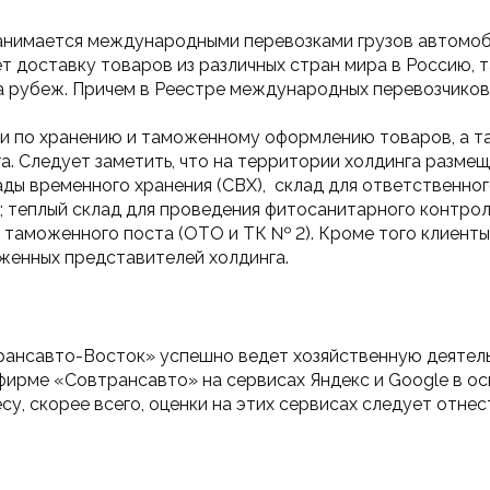
 занимается международными перевозками грузов автом
доставку товаров из различных стран мира в Россию, та
а рубеж. Причем в Реестре международных перевозчиков 
и по хранению и таможенному оформлению товаров, а та
. Следует заметить, что на территории холдинга разме
лады временного хранения (СВХ),  склад для ответственно
 теплый склад для проведения фитосанитарного контрол
 таможенного поста (ОТО и ТК № 2). Кроме того клиент
женных представителей холдинга.
ансавто-Восток» успешно ведет хозяйственную деятельн
 фирме «Совтрансавто» на сервисах Яндекс и Google в о
у, скорее всего, оценки на этих сервисах следует отнест