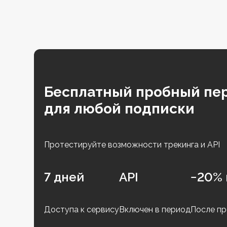
Бесплатный пробный пе
для любой подписки
Протестируйте возможности трекинга и API
7 дней
API
−20% 
Доступа к сервису
Включен в период
После пр