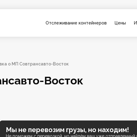
Отслеживание контейнеров
Цены
И
вка о МП Совтрансавто-Восток
ансавто-Восток
Мы не перевозим грузы, но находим!
Не поможем с перевозкой, но найдём ваш уже отправленный