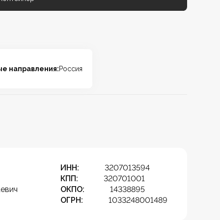
ые направления:
Россия
ИНН:
3207013594
КПП:
320701001
евич
ОКПО:
14338895
ОГРН:
1033248001489