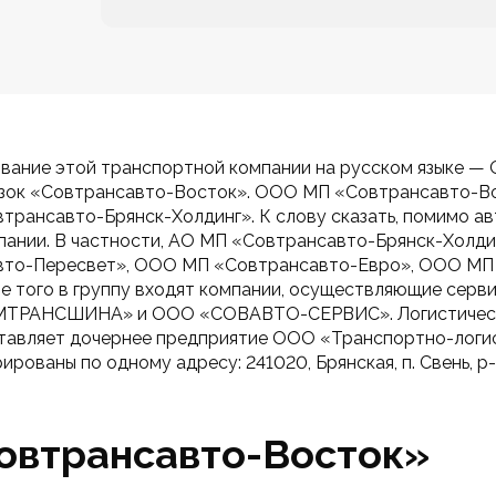
ование этой транспортной компании на русском языке — 
ок «Совтрансавто-Восток». ООО МП «Совтрансавто-Вост
трансавто-Брянск-Холдинг». К слову сказать, помимо а
мпании. В частности, АО МП «Совтрансавто-Брянск-Холд
авто-Пересвет», ООО МП «Совтрансавто-Евро», ООО МП
ме того в группу входят компании, осуществляющие сер
РЕМТРАНСШИНА» и ООО «СОВАВТО-СЕРВИС». Логистические 
ставляет дочернее предприятие ООО «Транспортно-логис
ованы по одному адресу: 241020, Брянская, п. Свень, р-н 
овтрансавто-Восток»