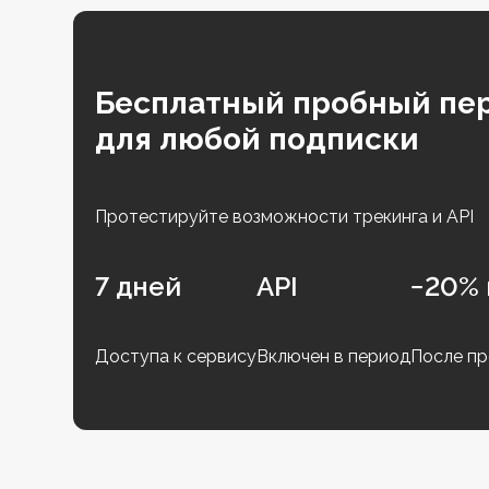
Бесплатный пробный пе
для любой подписки
Протестируйте возможности трекинга и API
7 дней
API
−20% 
Доступа к сервису
Включен в период
После пр