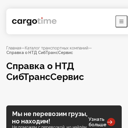
Главная
—
Каталог транспортных компаний
—
Справка о НТД СибТрансСервис
Справка о НТД
СибТрансСервис
Мы не перевозим грузы,
Узнать
но находим!
больше
Не поможем с перевозкой, но найдём