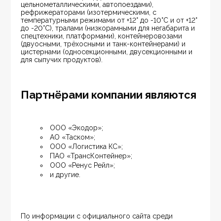
цельнометаллическими, автопоездами), 
рефрижераторами (изотермическими, с 
температурными режимами от +12° до -10°C и от +12° 
до -20°C), тралами (низкорамными для негабарита и 
спецтехники, платформами), контейнеровозами 
(двуосными, трёхосными и танк-контейнерами) и 
цистернами (односекционными, двусекционными и 
для сыпучих продуктов).
Партнёрами компании являются
ООО «Экодор»;
АО «Таском»;
ООО «Логистика КС»;
ПАО «ТрансКонтейнер»;
ООО «Ренус Рейл»;
и другие.
По информации с официального сайта среди 