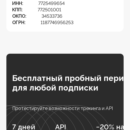
ИНН:
7725499654
КПП:
772501001
ОКПО:
34533736
ОГРН:
1187746956253
Бесплатный пробный перио
для любой подписки
Протестируйте возможности трекинга и API
7 дней
API
−20% на 