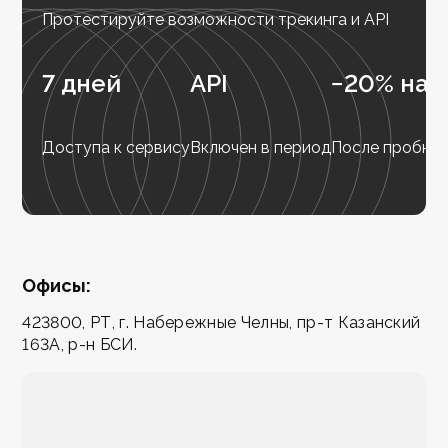
Протестируйте возможности трекинга и API
7 дней
API
−20% на 
Доступа к сервису
Включен в период
После пробног
Офисы:
423800, РТ, г. Набережные Челны, пр-т Казанский
163А, р-н БСИ.