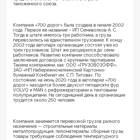
таможенного союза.
Компания «700 дорог» была создана в начале 2002 
года. Первое ее название – ИП Семиволков А. С. 
Тогда в штате имелось три работника, а грузы 
перевозились на единственном грузовике. К концу 
2002 года автопарк организации состоял уже из 
трех грузовиков. Штат же расширился до семи 
работников. Развитию компании способствовало 
заключение договоров с крупными партнерами. 
Такими компаниями, как: ООО «ГРУЗОВОЗОФФ», 
ЗАО «НП Набережночелнинский Картонно-
бумажный Комбинат им. С.П. Титова». По 
состоянию на июнь 2020 года в автопарке «700 
дорог» находится более двухсот пятидесяти фур 
VOLVO и MAN с рефрижераторами и тентовыми 
полуприцепами. На сегодняшний день в организации 
трудится около 250 человек.
Компания занимается перевозкой грузов разного 
назначения — строительные материалы, 
металлопродукция, пиломатериалы, сборные грузы, 
товары требующие соблюдения температурного 