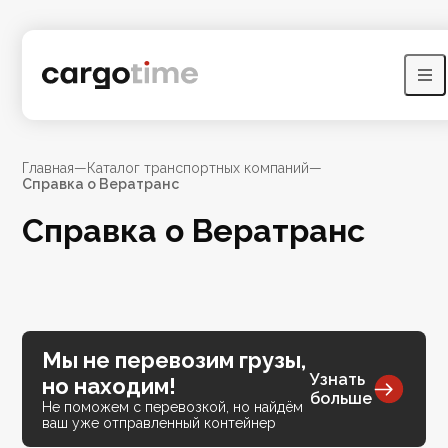
Главная
—
Каталог транспортных компаний
—
Справка о Вератранс
Справка о Вератранс
Мы не перевозим грузы,
Узнать
но находим!
больше
Не поможем с перевозкой, но найдём
ваш уже отправленный контейнер