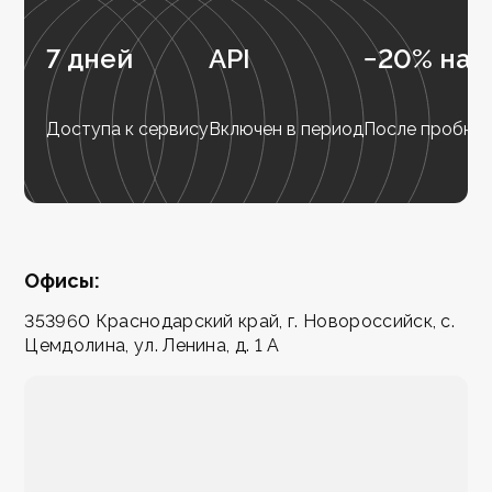
7 дней
API
−20% на 
Доступа к сервису
Включен в период
После пробног
Офисы:
353960 Краснодарский край, г. Новороссийск, с.
Цемдолина, ул. Ленина, д. 1 А