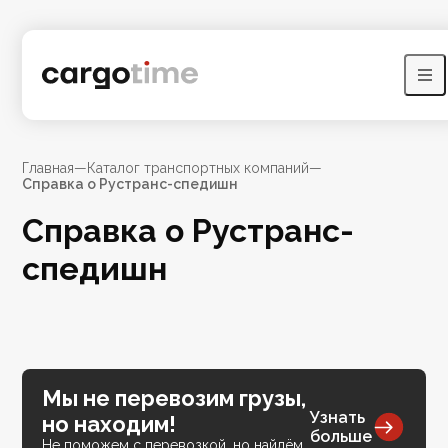
Главная
—
Каталог транспортных компаний
—
Справка о Рустранс-спедишн
Справка о Рустранс-
спедишн
Мы не перевозим грузы,
Узнать
но находим!
больше
Не поможем с перевозкой, но найдём