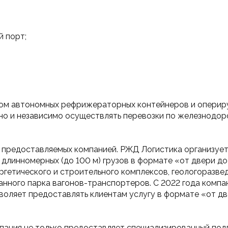
 порт;
ом автономных рефрижераторных контейнеров и оперир
но и независимо осуществлять перевозки по железнодор
г, предоставляемых компанией. РЖД Логистика организуе
 длинномерных (до 100 м) грузов в формате «от двери до
гетического и строительного комплексов, геологоразвед
нного парка вагонов-транспортеров. С 2022 года компан
зволяет предоставлять клиентам услугу в формате «от д
пания не только предоставляет специализированный подв