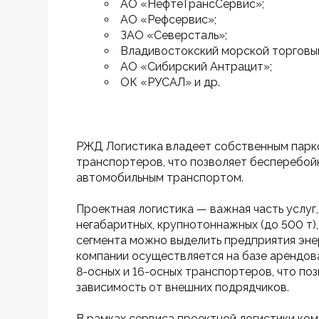
АО «НефтеТрансСервис»;
АО «Рефсервис»;
ЗАО «Северсталь»;
Владивостокский морской торговый
АО «Сибирский Антрацит»;
ОК «РУСАЛ» и др.
РЖД Логистика владеет собственным парк
транспортеров, что позволяет бесперебой
автомобильным транспортом.
Проектная логистика — важная часть услу
негабаритных, крупнотоннажных (до 500 т),
сегмента можно выделить предприятия энер
компании осуществляется на базе арендова
8-осных и 16-осных транспортеров, что по
зависимость от внешних подрядчиков.
В рамках сервиса проектной логистики ком