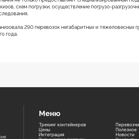
кизов, схем погрузки, осуществление погрузо-разгрузоч
следования.
низовала 290 перевозок негабаритных и тяжеловесных гру
о года.
Меню
Трекинг контейнеров
Перевозчи
Цены
Полезное
Интеграция
Новости
не.