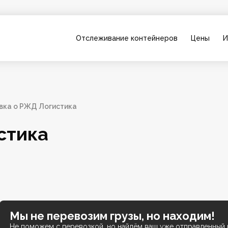
Отслеживание контейнеров
Цены
И
вка о РЖД Логистика
стика
Мы не перевозим грузы, но находим!
Не поможем с перевозкой, но найдём ваш уже отправленный