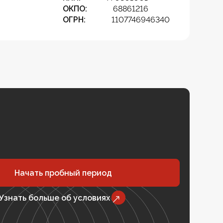
ОКПО:
68861216
ОГРН:
1107746946340
Начать пробный период
Узнать больше об условиях