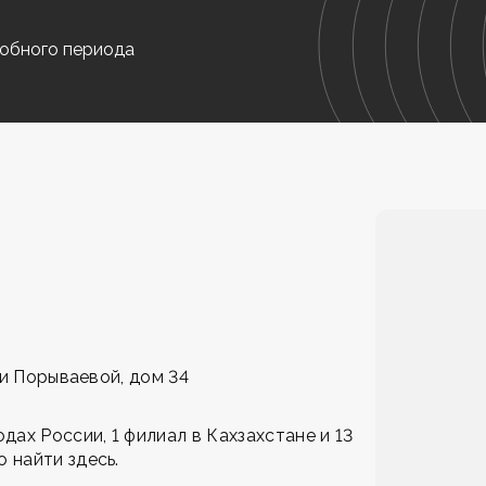
обного периода
ши Порываевой, дом 34
ах России, 1 филиал в Кахзахстане и 13
о найти
здесь
.