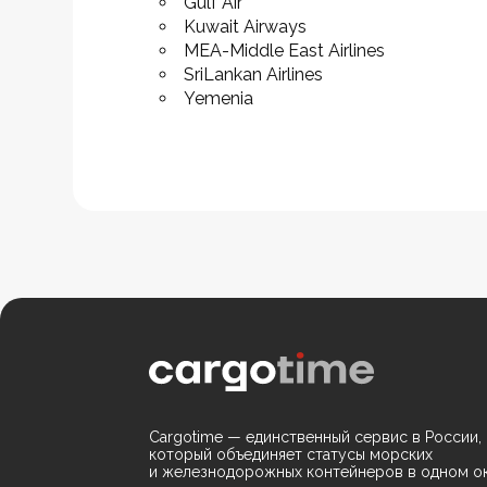
Gulf Air
Kuwait Airways
MEA-Middle East Airlines
SriLankan Airlines
Yemenia
Cargotime — единственный сервис в России,
который объединяет статусы морских
и железнодорожных контейнеров в одном ок