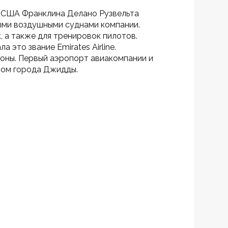
а США Франклина Делано Рузвельта 
выми воздушными суднами компании.
 а также для тренировок пилотов.
а это звание Emirates Airline.
оны. Первый аэропорт авиакомпании и 
тром города Джидды.