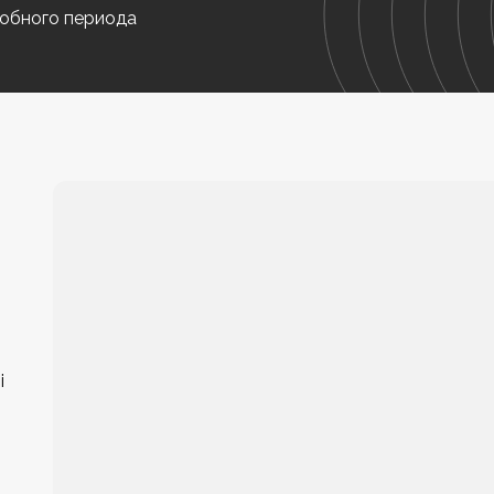
обного периода
i