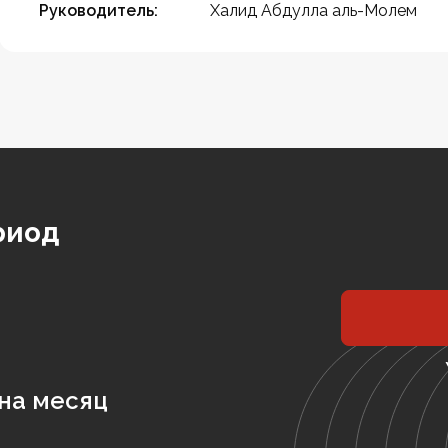
Руководитель:
Халид Абдулла аль-Молем
риод
на месяц