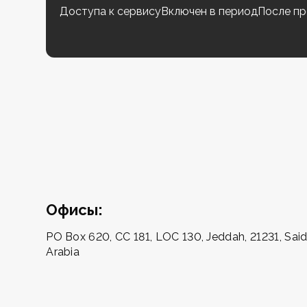
Доступа к сервису
Включен в период
После пр
Офисы:
PO Box 620, CC 181, LOC 130, Jeddah, 21231, Said
Arabia