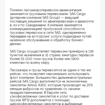
Помимо пассажироперевозок авиакомпания 
занимается грузовыми перевозками. SAS Cargo 
(дочерняя компания SAS Group) — ведущий 
поставщик решений по авиаперевозкам и авиапочте 
в, из и по Скандинавии. Компания занимается 
коммерциализацией пропускной способности 
грузовых перевозок в сети SAS, одновременно 
передавая на аутсорсинг услуги подъездных путей, 
наземное обслуживание и обработку бизнес-
данных.
SAS Cargo осуществляет перевозки примерно в 136 
пунктов назначения в 31 стране, ежегодно перевозя 
более 55 000 тонн грузов более чем 1900 
клиентам по всему миру.
Пассажиры и грузы перевозятся на одних и тех же 
рейсах, что позволяет максимально использовать 
флот компании. Большинство дальнемагистральных 
рейсов SAS Cargo выполняются на экономичных 
самолетах Airbus A350, которые производят на 25% 
меньше выбросов по сравнению со своими 
предшественниками. В Европе сеть 
узкофюзеляжных самолетов и услуг по доставке 
грузов (RFS) дополняется с помощью 
широкофюзеляжных самолетов в выбранные 