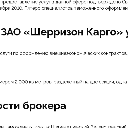
 предоставление услуг в данной сфере подтверждено Св
бря 2010. Пятеро специалистов таможенного оформления
ЗАО «Шерризон Карго» 
слуги по оформлению внешнеэкономических контрактов, 
ером 2 000 кв метров, разделенный на две секции, одна 
ости брокера
ри таможенных пункта: Шереметьевский, Зеленоградский 