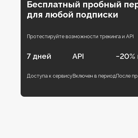
Бесплатный пробный пе
для любой подписки
Протестируйте возможности трекинга и API
7 дней
API
−20% 
Доступа к сервису
Включен в период
После пр