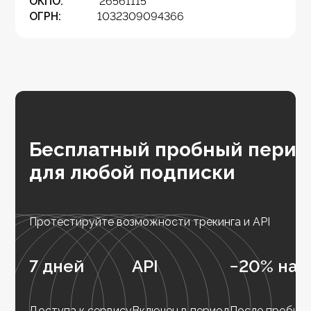
ОКПО:
26561115
ОГРН:
1032309094366
Бесплатный пробный перио
для любой подписки
Протестируйте возможности трекинга и API
7 дней
API
−20% на 
Доступа к сервису
Включен в период
После пробног