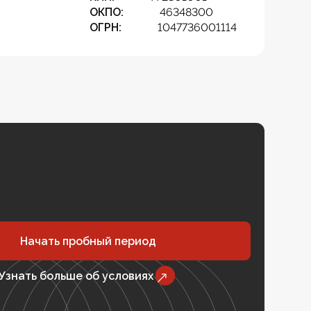
ОКПО:
46348300
ОГРН:
1047736001114
Начать пробный период
Узнать больше об условиях