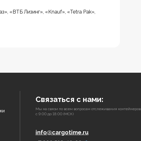
», «ВТБ Лизинг», «Knauf», «Tetra Pak», 
Связаться с нами:
Мы на связи по всем вопросам отслеживания контейнеров
ки
с 9:00 до 18:00 (МСК)
info@cargotime.ru