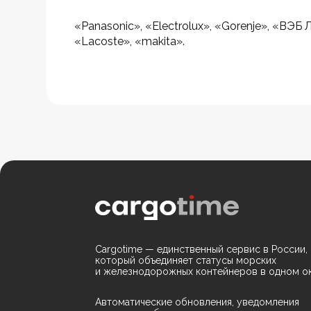
«Panasonic», «Electrolux», «Gorenje», «ВЭБ
«Lacoste», «makita».
Cargotime — единственный сервис в России,
который объединяет статусы морских
и железнодорожных контейнеров в одном ок
Автоматические обновления, уведомления