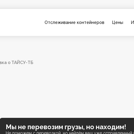
Отслеживание контейнеров
Цены
И
вка о ТАЙСУ-ТБ
Мы не перевозим грузы, но находим!
Не поможем с перевозкой, но найдём ваш уже отправленный