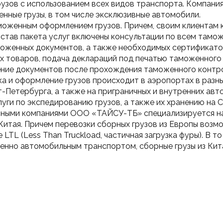
узов с использованием всех видов транспорта. Компания
енные грузы, в том числе эксклюзивные автомобили.
аможенным оформлением грузов. Причем, своим клиентам 
состав пакета услуг включены консультации по всем там
оженных документов, а также необходимых сертификатов
х товаров, подача деклараций под печатью таможенного
ение документов после прохождения таможенного контро
ка и оформление грузов происходит в аэропортах в разны
-Петербурга, а также на приграничных и внутренних авт
луги по экспедированию грузов, а также их хранению на С
ными компаниями ООО «ТАЙСУ-ТБ» специализируется на 
Китая. Причем перевозки сборных грузов из Европы возмож
е LTL (Less Than Truckload, частичная загрузка фуры). В т
нно автомобильным транспортом, сборные грузы из Кита