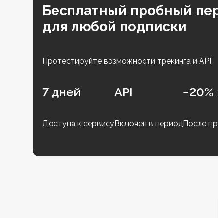
Бесплатный пробный пе
для любой подписки
Протестируйте возможности трекинга и API
7 дней
API
−20% 
Доступа к сервису
Включен в период
После пр