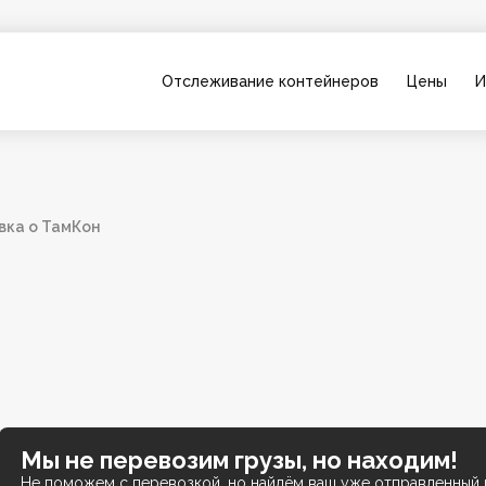
Отслеживание контейнеров
Цены
И
вка о ТамКон
Мы не перевозим грузы, но находим!
Не поможем с перевозкой, но найдём ваш уже отправленный