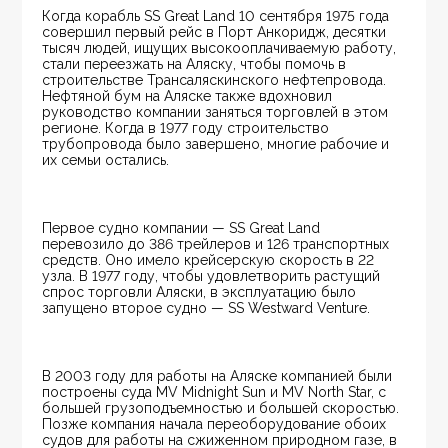
Когда корабль SS Great Land 10 сентября 1975 года 
совершил первый рейс в Порт Анкоридж, десятки 
тысяч людей, ищущих высокооплачиваемую работу, 
стали переезжать на Аляску, чтобы помочь в 
строительстве Трансаляскинского нефтепровода. 
Нефтяной бум на Аляске также вдохновил 
руководство компании заняться торговлей в этом 
регионе. Когда в 1977 году строительство 
трубопровода было завершено, многие рабочие и 
их семьи остались.
Первое судно компании — SS Great Land 
перевозило до 386 трейлеров и 126 транспортных 
средств. Оно имело крейсерскую скорость в 22 
узла. В 1977 году, чтобы удовлетворить растущий 
спрос торговли Аляски, в эксплуатацию было 
запущено второе судно — SS Westward Venture.
В 2003 году для работы на Аляске компанией были 
построены суда MV Midnight Sun и MV North Star, с 
большей грузоподъемностью и большей скоростью. 
Позже компания начала переоборудование обоих 
судов для работы на сжиженном природном газе, в 