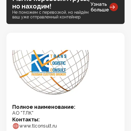
Узнать
но находим!
больше
Не поможем с перевозкой, но найдём
ваш уже отправленный контейнер
Полное наименование:
АО "ТЛК"
Контакты:
www.tlconsult.ru