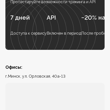
Протестируйте возможности трекинга и API
7 дней
API
−20% на 
Доступа к сервису
Включен в период
После пробног
Офисы:
г.Минск, ул. Орловская, 40а-13