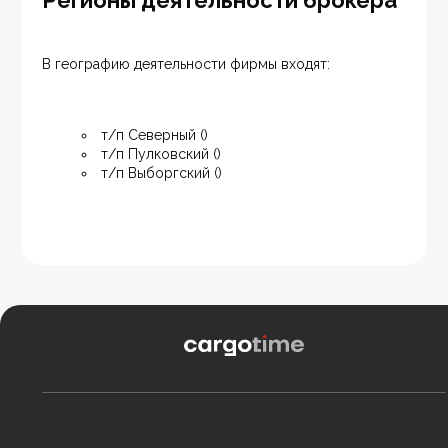
Регионы деятельности брокера
В географию деятельности фирмы входят:
т/п Северный ()
т/п Пулковский ()
т/п Выборгский ()