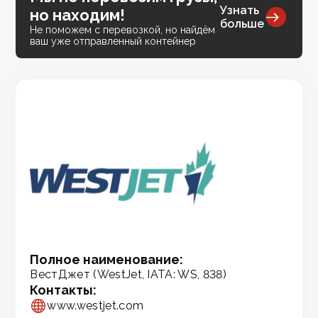
Узнать
но находим!
больше
Не поможем с перевозкой, но найдём
ваш уже отправленный контейнер
Полное наименование:
ВестДжет (WestJet, IATA: WS, 838)
Контакты:
www.westjet.com