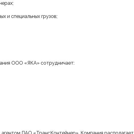
нерах;
ых и специальных грузов;
пания ООО «ЯКА» сотрудничает:
 агентом ПАО «ТрансКонтейнер». Компания располагает 