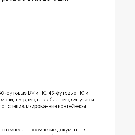
0-футовые DV и HC, 45-футовые HC и 
алы, твёрдые, газообразные, сыпучие и 
ются специализированные контейнеры.
контейнера, оформление документов, 