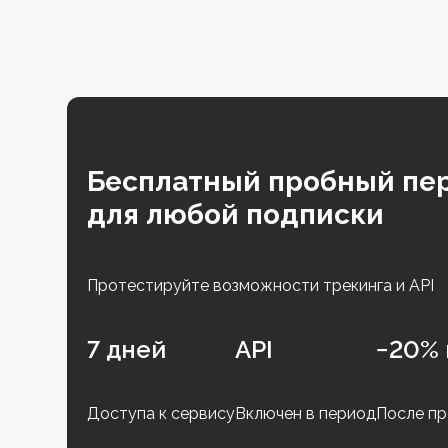
Бесплатный пробный пе
для любой подписки
Протестируйте возможности трекинга и API
7 дней
API
−20% 
Доступа к сервису
Включен в период
После пр