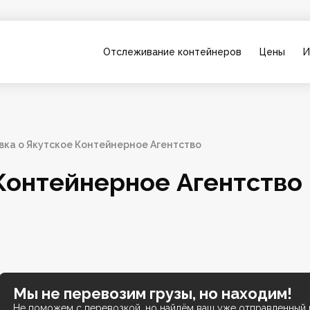
Отслеживание контейнеров
Цены
И
вка о Якутское Контейнерное Агентство
Контейнерное Агентство
Мы не перевозим грузы, но находим!
Не поможем с перевозкой, но найдём ваш уже отправленный