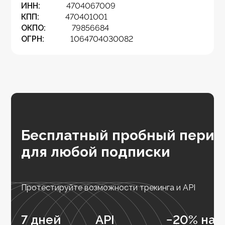
ИНН:
4704067009
КПП:
470401001
ОКПО:
79856684
ОГРН:
1064704030082
Бесплатный пробный перио
для любой подписки
Протестируйте возможности трекинга и API
7 дней
API
−20% на 