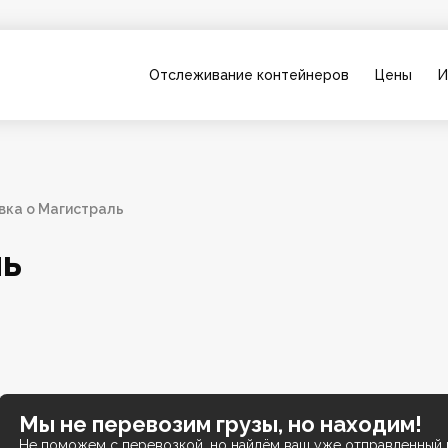
Отслеживание контейнеров
Цены
И
вка о Магистраль
ль
Мы не перевозим грузы, но находим!
Не поможем с перевозкой, но найдём ваш уже отправленный