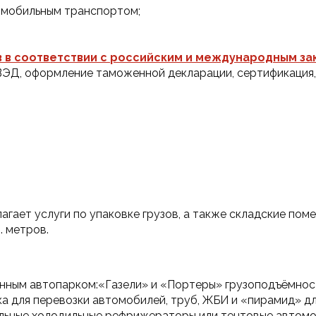
омобильным транспортом;
 в соответствии с российским и международным з
ВЭД, оформление таможенной декларации, сертификация,
агает услуги по упаковке грузов, а также складские пом
. метров.
ным автопарком:«Газели» и «Портеры» грузоподъёмност
а для перевозки автомобилей, труб, ЖБИ и «пирамид» для
льные холодильные рефрижераторы или тентовые автомо