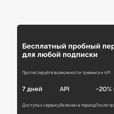
Бесплатный пробный пе
для любой подписки
Протестируйте возможности трекинга и API
7 дней
API
−20% 
Доступа к сервису
Включен в период
После пр