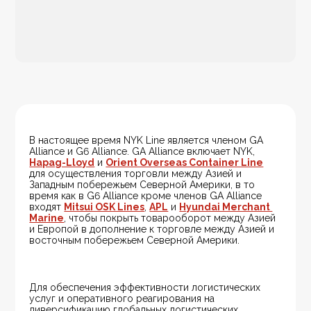
В настоящее время NYK Line является членом GA 
Alliance и G6 Alliance. GA Alliance включает NYK, 
Hapag-Lloyd
 и 
Orient Overseas Container Line
для осуществления торговли между Азией и 
Западным побережьем Северной Америки, в то 
время как в G6 Alliance кроме членов GA Alliance 
входят 
Mitsui OSK Lines
, 
APL
 и 
Hyundai Merchant 
Marine
, чтобы покрыть товарооборот между Азией 
и Европой в дополнение к торговле между Азией и 
восточным побережьем Северной Америки.
Для обеспечения эффективности логистических 
услуг и оперативного реагирования на 
диверсификацию глобальных логистических 