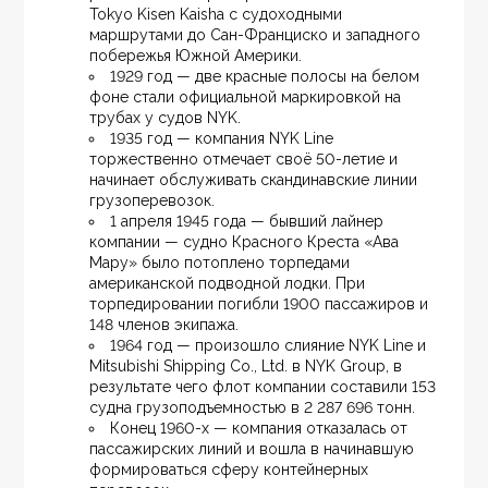
Tokyo Kisen Kaisha с судоходными 
маршрутами до Сан-Франциско и западного 
побережья Южной Америки.
1929 год — две красные полосы на белом 
фоне стали официальной маркировкой на 
трубах у судов NYK.
1935 год — компания NYK Line 
торжественно отмечает своё 50-летие и 
начинает обслуживать скандинавские линии 
грузоперевозок.
1 апреля 1945 года — бывший лайнер 
компании — судно Красного Креста «Ава 
Мару» было потоплено торпедами 
американской подводной лодки. При 
торпедировании погибли 1900 пассажиров и 
148 членов экипажа.
1964 год — произошло слияние NYK Line и 
Mitsubishi Shipping Co., Ltd. в NYK Group, в 
результате чего флот компании составили 153 
судна грузоподъемностью в 2 287 696 тонн.
Конец 1960-х — компания отказалась от 
пассажирских линий и вошла в начинавшую 
формироваться сферу контейнерных 