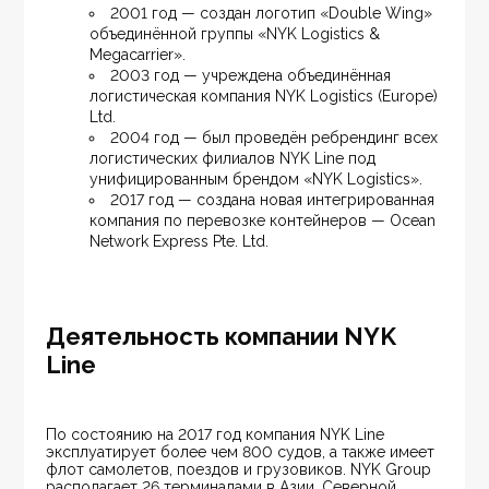
2001 год — создан логотип «Double Wing» 
объединённой группы «NYK Logistics & 
Megacarrier».
2003 год — учреждена объединённая 
логистическая компания NYK Logistics (Europe) 
Ltd.
2004 год — был проведён ребрендинг всех 
логистических филиалов NYK Line под 
унифицированным брендом «NYK Logistics».
2017 год — создана новая интегрированная 
компания по перевозке контейнеров — Ocean 
Network Express Pte. Ltd.
Деятельность компании NYK
Line
По состоянию на 2017 год компания NYK Line 
эксплуатирует более чем 800 судов, а также имеет 
флот самолетов, поездов и грузовиков. NYK Group 
располагает 26 терминалами в Азии, Северной 