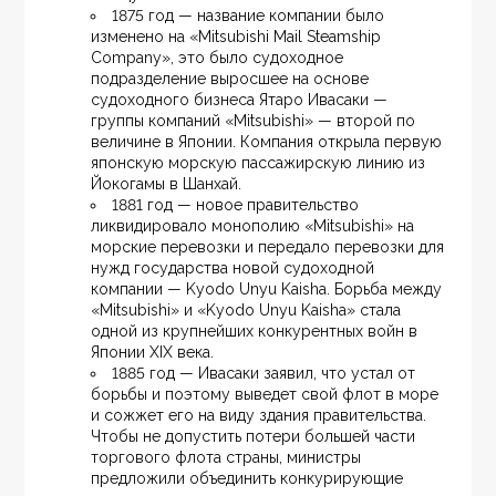
1875 год — название компании было 
изменено на «Mitsubishi Mail Steamship 
Company», это было судоходное 
подразделение выросшее на основе 
судоходного бизнеса Ятаро Ивасаки — 
группы компаний «Mitsubishi» — второй по 
величине в Японии. Компания открыла первую 
японскую морскую пассажирскую линию из 
Йокогамы в Шанхай.
1881 год — новое правительство 
ликвидировало монополию «Mitsubishi» на 
морские перевозки и передало перевозки для 
нужд государства новой судоходной 
компании — Kyodo Unyu Kaisha. Борьба между 
«Mitsubishi» и «Kyodo Unyu Kaisha» стала 
одной из крупнейших конкурентных войн в 
Японии XIX века.
1885 год — Ивасаки заявил, что устал от 
борьбы и поэтому выведет свой флот в море 
и сожжет его на виду здания правительства. 
Чтобы не допустить потери большей части 
торгового флота страны, министры 
предложили объединить конкурирующие 