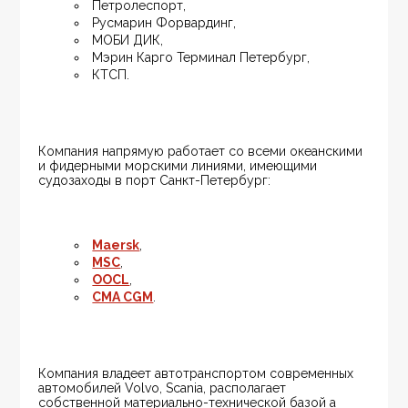
Петролеспорт,
Русмарин Форвардинг,
МОБИ ДИК,
Мэрин Карго Терминал Петербург,
КТСП.
Компания напрямую работает со всеми океанскими 
и фидерными морскими линиями, имеющими 
судозаходы в порт Санкт-Петербург:
Maersk
,
MSC
,
OOCL
,
CMA CGM
.
Компания владеет автотранспортом современных 
автомобилей Volvo, Scania, располагает 
собственной материально-технической базой а 