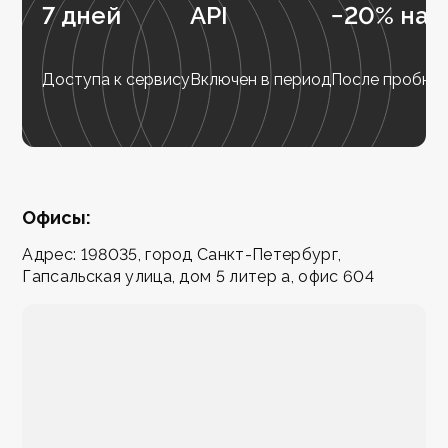
7 дней
API
−20% на 
Доступа к сервису
Включен в период
После пробног
Офисы:
Адрес: 198035, город Санкт-Петербург,
Гапсальская улица, дом 5 литер а, офис 604