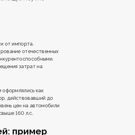
и от импорта.
ирование отечественных
онкурентоспособными.
ещения затрат на
и оформлялись как
бор, действовавший до
овень цен на автомобили
выше 160 л.с.
ей: пример