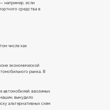
— например, если
портного средства в
том числе как
 фоне экономической
втомобильного рынка. В
ля автомобилей, ввозимых
машин, вынудило
иску альтернативных схем