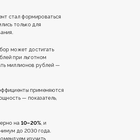
иент стал формироваться
ились только для
вания.
сбор может достигать
ублей при льготном
гать миллионов рублей —
оэффициенты применяются
мощность — показатель,
мерно на
10–20%
, и
нимум до 2030 года.
комендуем изучить