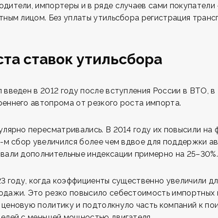
дители, импортеры и в ряде случаев сами покупатели 
тным лицом. Без уплаты утильсбора регистрация транс
та ставок утильсбора
введен в 2012 году после вступления России в ВТО, в 
еннего автопрома от резкого роста импорта.
улярно пересматривались. В 2014 году их повысили на
0-м сбор увеличился более чем вдвое для поддержки а
вали дополнительные индексации примерно на 25–30%.
23 году, когда коэффициенты существенно увеличили д
одажи. Это резко повысило себестоимость импортных 
ценовую политику и подтолкнуло часть компаний к по
елей с меньшей мощностью двигателя.