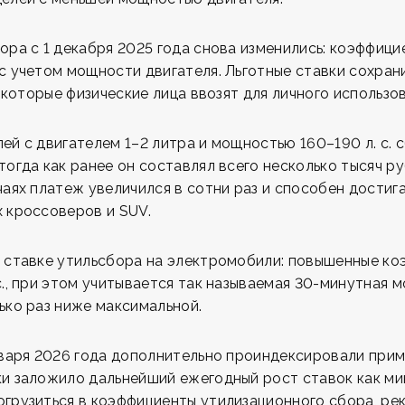
ора с 1 декабря 2025 года снова изменились: коэффиц
с учетом мощности двигателя. Льготные ставки сохран
, которые физические лица ввозят для личного использо
ей с двигателем 1–2 литра и мощностью 160–190 л. с. 
 тогда как ранее он составлял всего несколько тысяч р
чаях платеж увеличился в сотни раз и способен дости
 кроссоверов и SUV.
в ставке утильсбора на электромобили: повышенные к
с., при этом учитывается так называемая 30-минутная 
ько раз ниже максимальной.
нваря 2026 года дополнительно проиндексировали при
и заложило дальнейший ежегодный рост ставок как ми
грузиться в коэффициенты утилизационного сбора, ре