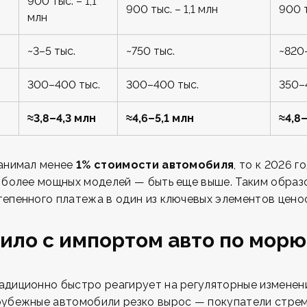
900 тыс. – 1,1
900 тыс. – 1,1 млн
900 т
млн
~3–5 тыс.
~750 тыс.
~820
300–400 тыс.
300–400 тыс.
350–
≈3,8–4,3 млн
≈4,6–5,1 млн
≈4,8
занимал менее
1% стоимости автомобиля
, то к 2026 
ля более мощных моделей — быть еще выше. Таким образ
епенного платежа в один из ключевых элементов цено
ило с импортом авто по морю
адиционно быстро реагирует на регуляторные изменен
рубежные автомобили резко вырос — покупатели стрем